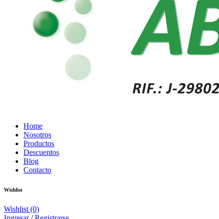
Home
Nosotros
Productos
Descuentos
Blog
Contacto
Wishlist
Wishlist
(0)
Ingresar
/
Registrarse