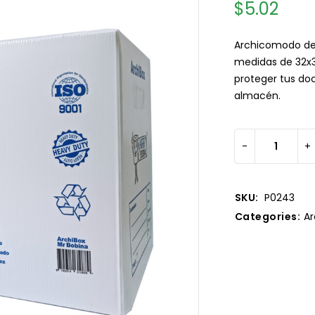
$
5.02
Archicomodo de 
medidas de 32x39
proteger tus do
almacén.
SKU:
P0243
Categories:
Ar