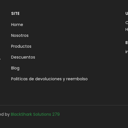
SITE
U
C
Home
H
Nosotros
E
Productos
i
Descuentos
Blog
Politícas de devoluciones y reembolso
red by
BlackShark Solutions 279