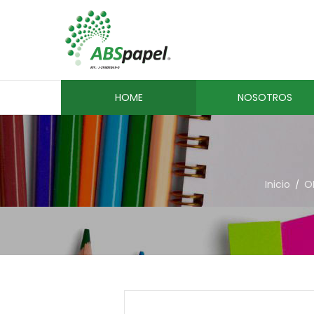
HOME
NOSOTROS
Inicio
O
/