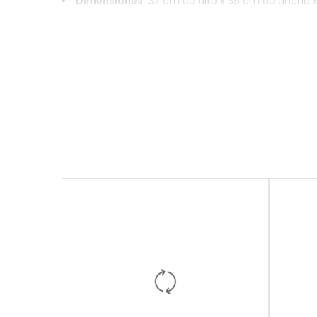
Dimensiones:
32 cm de alto x 39 cm de ancho 
Uso Principal:
Almacenamiento de archivos mue
Características Destacadas:
Diseño compacto, 