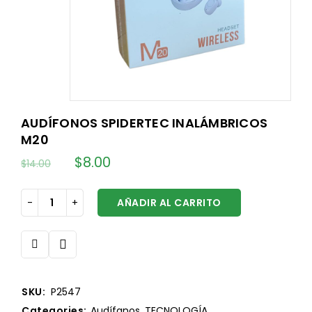
AUDÍFONOS SPIDERTEC INALÁMBRICOS
M20
$
8.00
$
14.00
AÑADIR AL CARRITO
SKU:
P2547
Categories:
Audífanos
,
TECNOLOGÍA