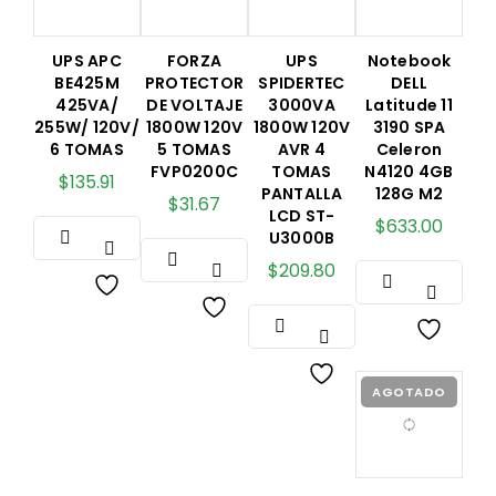
UPS APC
FORZA
UPS
Notebook
BE425M
PROTECTOR
SPIDERTEC
DELL
425VA/
DE VOLTAJE
3000VA
Latitude 11
255W/ 120V/
1800W 120V
1800W 120V
3190 SPA
6 TOMAS
5 TOMAS
AVR 4
Celeron
FVP0200C
TOMAS
N4120 4GB
$
135.91
PANTALLA
128G M2
$
31.67
LCD ST-
$
633.00
U3000B
$
209.80
AGOTADO