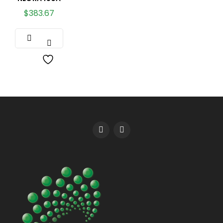
$
383.67