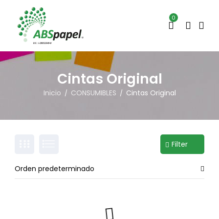
0
Cintas Original
Inicio
CONSUMIBLES
Cintas Original
/
/
Filter
Orden predeterminado