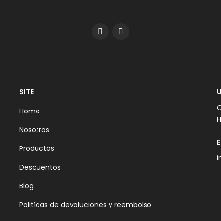
SITE
U
C
Home
H
Nosotros
E
Productos
i
Descuentos
Blog
Politícas de devoluciones y reembolso