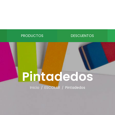
PRODUCTOS
DESCUENTOS
Pintadedos
Inicio
ESCOLAR
Pintadedos
/
/