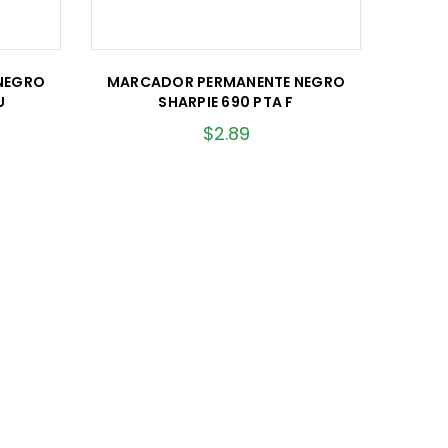
NEGRO
MARCADOR PERMANENTE NEGRO
U
SHARPIE 690 PTA F
$
2.89