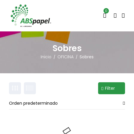
0
Sobres
Inicio
OFICINA
Sobres
/
/
Filter
Orden predeterminado