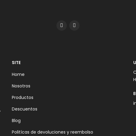
SITE
U
C
Home
H
Nosotros
E
Productos
i
Descuentos
Blog
Politícas de devoluciones y reembolso