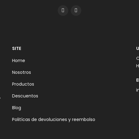
SITE
U
C
Home
H
Nosotros
E
Productos
i
Descuentos
Blog
Politícas de devoluciones y reembolso