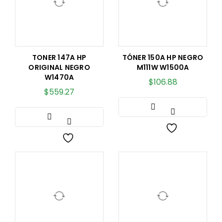
TONER 147A HP
TÓNER 150A HP NEGRO
ORIGINAL NEGRO
M111W W1500A
W1470A
$
106.88
$
559.27